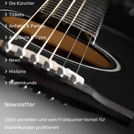
Die Künstler
Tickets
Anfahrt & Parken
Angebote & Tipps
FAQ
News
Historie
Stammkunde
Newsletter
Jetzt anmelden und vom Frühbucher-Vorteil für
Stammkunden profitieren!