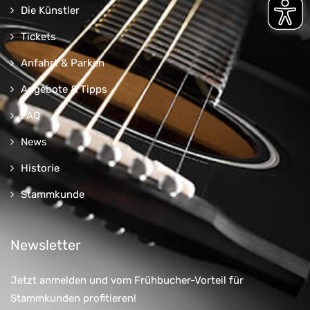
Die Künstler
Tickets
Anfahrt & Parken
Angebote & Tipps
FAQ
News
Historie
Stammkunde
Newsletter
Jetzt anmelden und vom Frühbucher-Vorteil für
Stammkunden profitieren!